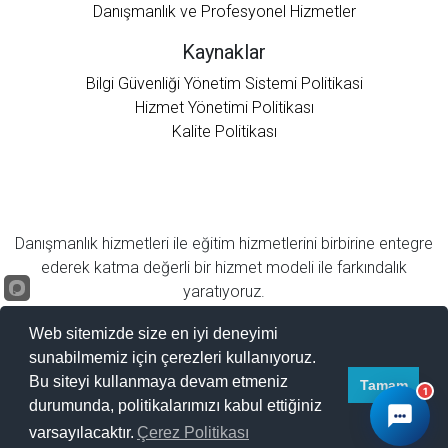
Danışmanlık ve Profesyonel Hizmetler
Kaynaklar
Bilgi Güvenliği Yönetim Sistemi Politikasi
Hizmet Yönetimi Politikası
Kalite Politikası
Danışmanlık hizmetleri ile eğitim hizmetlerini birbirine entegre
ederek katma değerli bir hizmet modeli ile farkındalık
yaratıyoruz.
Web sitemizde size en iyi deneyimi
sunabilmemiz için çerezleri kullanıyoruz.
Bu siteyi kullanmaya devam etmeniz
Tamam
1
durumunda, politikalarımızı kabul ettiğiniz
Mayasoft © 2022 - Tüm Hakları Saklıdır.
varsayılacaktır.
Çerez Politikası
Gizlilik Sözleşmesi
|
Geri Bildirim