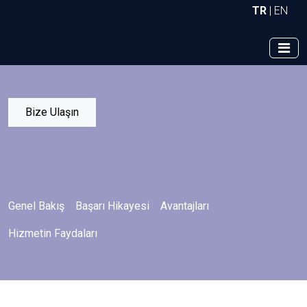
TR
|
EN
Bize Ulaşın
Genel Bakış
Başarı Hikayesi
Avantajları
Hizmetin Faydaları