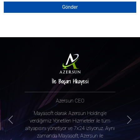
Gönder
İle Başarı Hikayesi
Azersun CEO
Mayasoft olarak Azersun Holding’e
verdiğimiz Yönetilen Hizmeteler ile tüm
Previous
Next
altyapısını yönetiyor ve 7x24 izliyoruz. Aynı
zamanda Mayasoft, Azersun ile