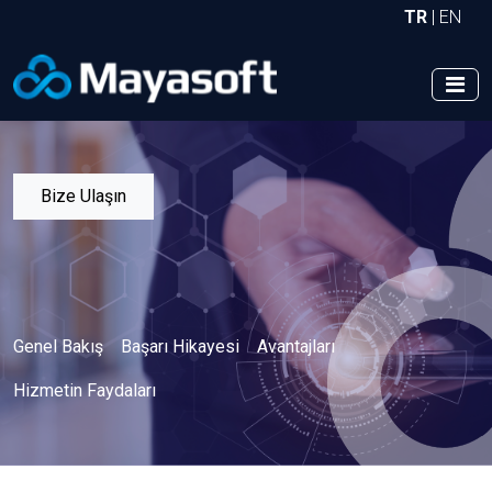
TR
|
EN
Bize Ulaşın
Genel Bakış
Başarı Hikayesi
Avantajları
Hizmetin Faydaları