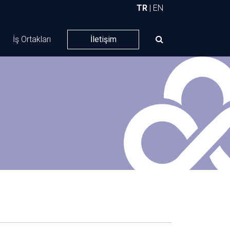
TR
|
EN
İş Ortakları
İletişim