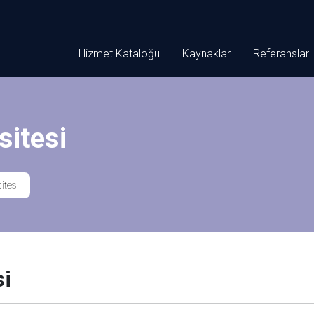
Hizmet Kataloğu
Kaynaklar
Referanslar
sitesi
itesi
si