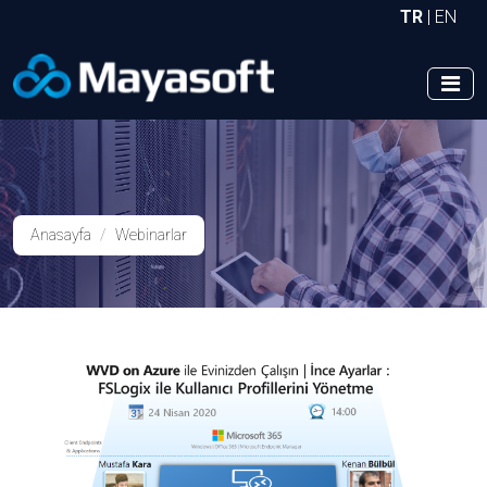
TR
|
EN
Anasayfa
Webinarlar