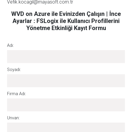
Vefik.kocagil@mayasoft.com.tr
WVD on Azure ile Evinizden Çalışın | İnce
Ayarlar : FSLogix ile Kullanıcı Profillerini
Yönetme Etkinliği Kayıt Formu
Adı:
Soyadı:
Firma Adı:
Unvan: