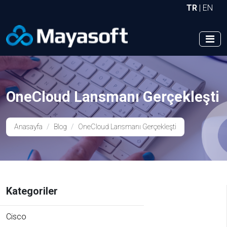
TR
|
EN
OneCloud Lansmanı Gerçekleşti
Anasayfa
Blog
OneCloud Lansmanı Gerçekleşti
Kategoriler
Cisco
Mayasoft Assistant